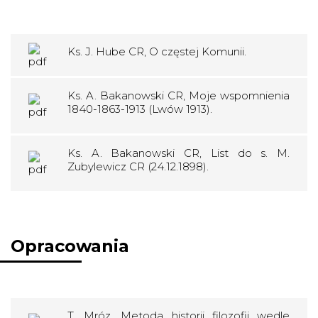
Ks. J. Hube CR, O częstej Komunii.
Ks. A. Bakanowski CR, Moje wspomnienia
1840-1863-1913 (Lwów 1913).
Ks. A. Bakanowski CR, List do s. M.
Zubylewicz CR (24.12.1898).
Opracowania
T. Mróz, Metoda historii filozofii wedle