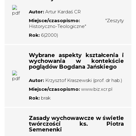
Autor:
Artur Kardaś CR
Miejsce/czasopismo:
"Zeszyty
Historyczno-Teologiczne"
Rok:
6(2000)
Wybrane aspekty kształcenia i
wychowania w kontekście
poglądów Bogdana Jańskiego
Autor:
Krzysztof Kraszewski (prof. dr hab.)
Miejsce/czasopismo:
www.biz.xcr.pl
Rok:
brak
Zasady wychowawcze w świetle
twórczości ks. Piotra
Semenenki