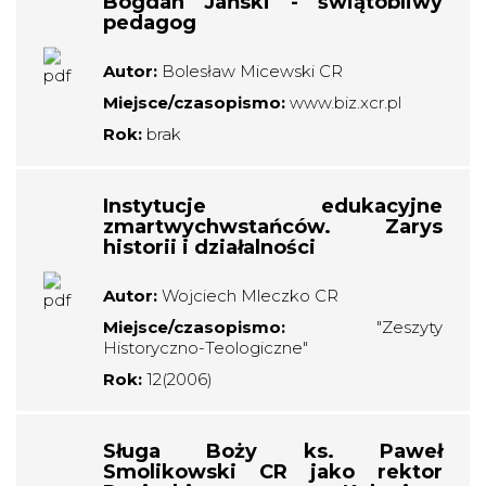
Bogdan Jański - świątobliwy
pedagog
Autor:
Bolesław Micewski CR
Miejsce/czasopismo:
www.biz.xcr.pl
Rok:
brak
Instytucje edukacyjne
zmartwychwstańców. Zarys
historii i działalności
Autor:
Wojciech Mleczko CR
Miejsce/czasopismo:
"Zeszyty
Historyczno-Teologiczne"
Rok:
12(2006)
Sługa Boży ks. Paweł
Smolikowski CR jako rektor