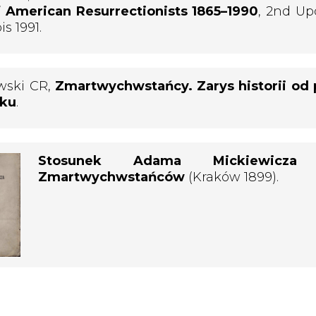
f American Resurrectionists 1865–1990
, 2nd Up
is 1991.
wski CR,
Zmartwychwstańcy. Zarys historii od
oku
.
Stosunek Adama Mickiewicz
Zmartwychwstańców
(Kraków 1899).