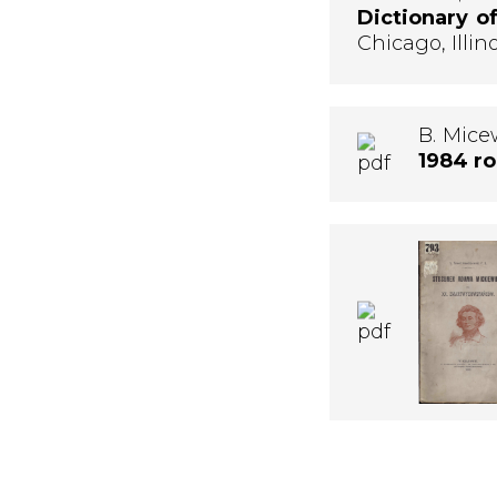
Dictionary o
Chicago, Illino
B. Mice
1984 r