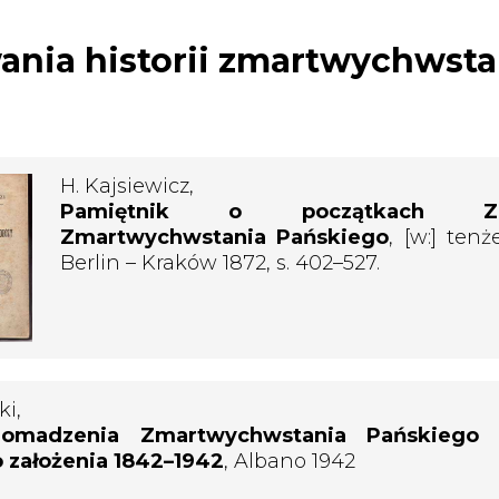
nia historii zmartwychwst
H. Kajsiewicz,
Pamiętnik o początkach Zgr
Zmartwychwstania Pańskiego
, [w:] tenże
Berlin – Kraków 1872, s. 402–527.
i,
gromadzenia Zmartwychwstania Pańskiego n
o założenia 1842–1942
, Albano 1942