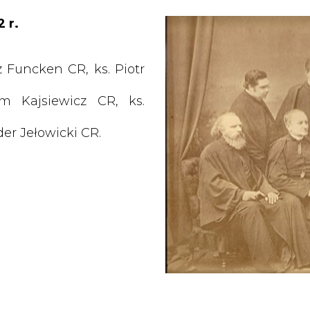
 r.
 Funcken CR, ks. Piotr
im Kajsiewicz CR, ks.
der Jełowicki CR.