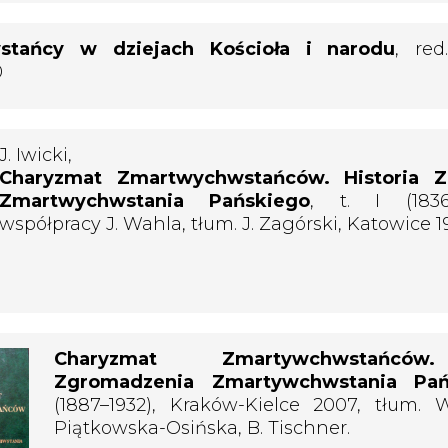
stańcy w dziejach Kościoła i narodu
, red
0
J. Iwicki,
Charyzmat Zmartwychwstańców. Historia Z
Zmartwychwstania Pańskiego
, t. I (1836
współpracy J. Wahla, tłum. J. Zagórski, Katowice 1
Charyzmat Zmartywchwstańców.
Zgromadzenia Zmartywchwstania Pań
(1887–1932), Kraków-Kielce 2007, tłum. W
Piątkowska-Osińska, B. Tischner.