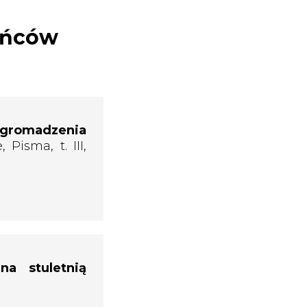
ańców
omadzenia
, Pisma, t. III,
a stuletnią