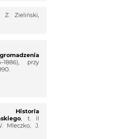
. Z. Zieliński,
gromadzenia
–1886), przy
990.
 Historia
skiego
, t. II
. Mleczko, J.