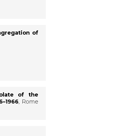
ngregation of
late of the
66–1966
, Rome