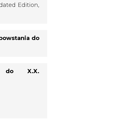
dated Edition,
 powstania do
a do X.X.