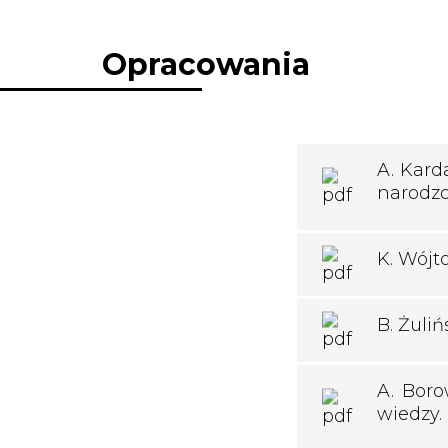
Opracowania
A. Kard
narodzo
K. Wójt
B. Żuli
A. Boro
wiedzy.