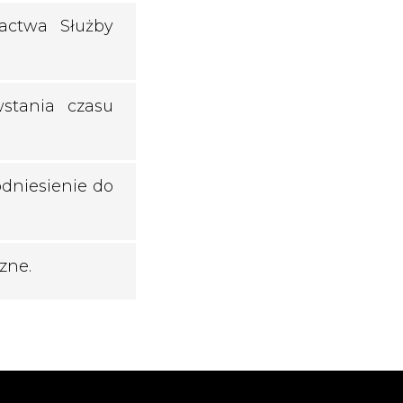
ractwa Służby
stania czasu
odniesienie do
zne.