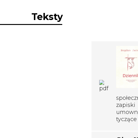
Teksty
społec
zapisk
umowny
tyczące