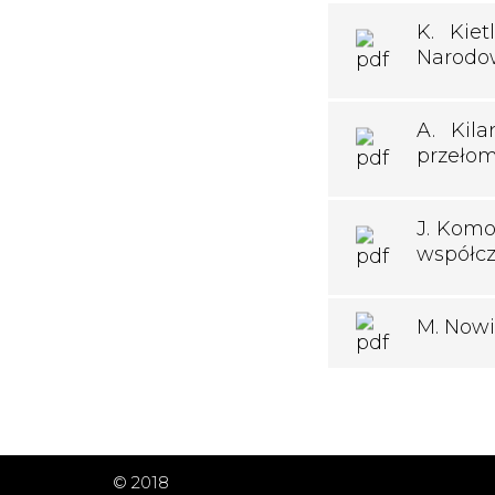
K. Kiet
Narodow
A. Kil
przełom
J. Komo
współc
M. Nowi
© 2018