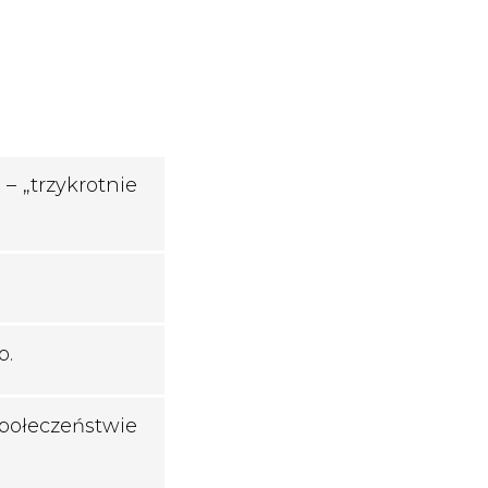
– „trzykrotnie
o.
połeczeństwie