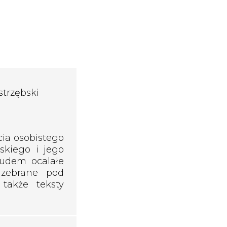
strzębski
ia osobistego
kiego i jego
cudem ocalałe
, zebrane pod
także teksty